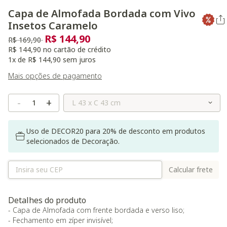
Capa de Almofada Bordada com Vivo
Insetos Caramelo
R$ 144,90
Preço reduzido de
para
R$ 169,90
R$ 144,90 no cartão de crédito
1x de R$ 144,90 sem juros
Mais opções de pagamento
Selecione o Tamanho
-
+
Uso de DECOR20 para 20% de desconto em produtos
selecionados de Decoração.
Calcular frete
Detalhes do produto
- Capa de Almofada com frente bordada e verso liso;
- Fechamento em zíper invisível;