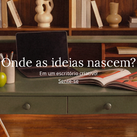
Onde as ideias nascem?
Em um escritório criativo!
Sente-se