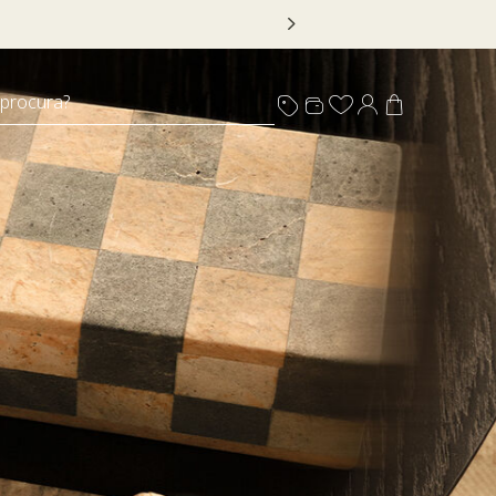
 DECOR20
 procura?