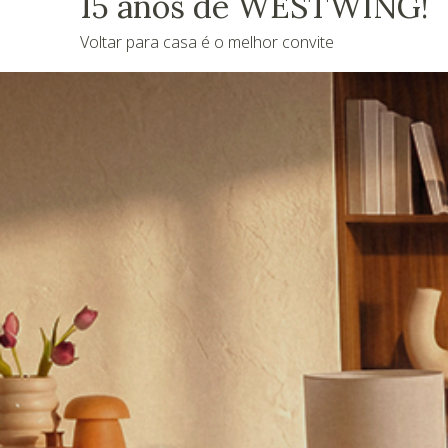
15 anos de WESTWING!
Voltar para casa é o melhor convite