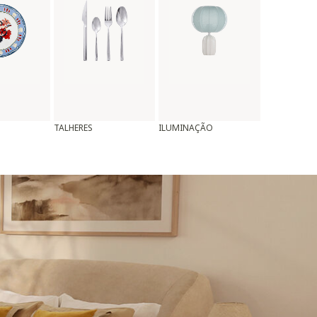
TALHERES
ILUMINAÇÃO
ALMOFADAS