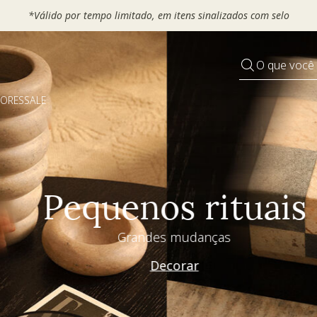
 seu VOUCHER e ganhe até 30% OFF*: use
MOVEL30, TEXTIL30 OU
O que você
DORES
SALE
Pequenos rituais
Grandes mudanças
Decorar