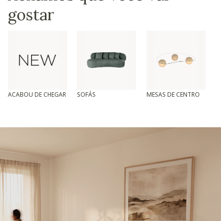
gostar
ACABOU DE CHEGAR
SOFÁS
MESAS DE CENTRO
T