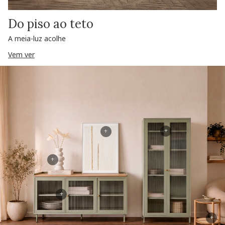
Do piso ao teto
A meia-luz acolhe
Vem ver
+
+
+
+
+