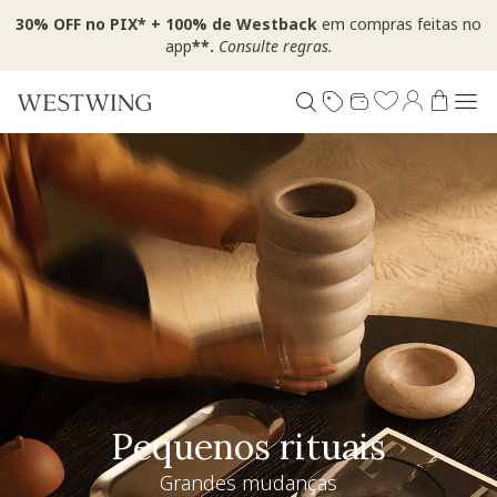
30% OFF no PIX* + 100% de Westback
em compras feitas no
app
**.
Consulte regras.
Pequenos rituais
Grandes mudanças