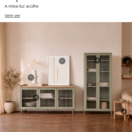
A meia-luz acolhe
Vem ver
+
+
+
+
+