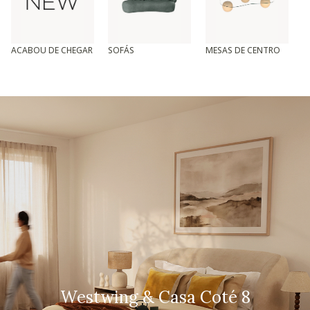
ACABOU DE CHEGAR
SOFÁS
MESAS DE CENTRO
T
Westwing & Casa Coté 8