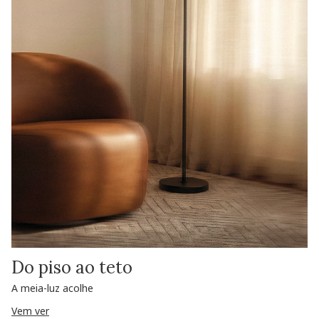
Do piso ao teto
A meia-luz acolhe
Vem ver