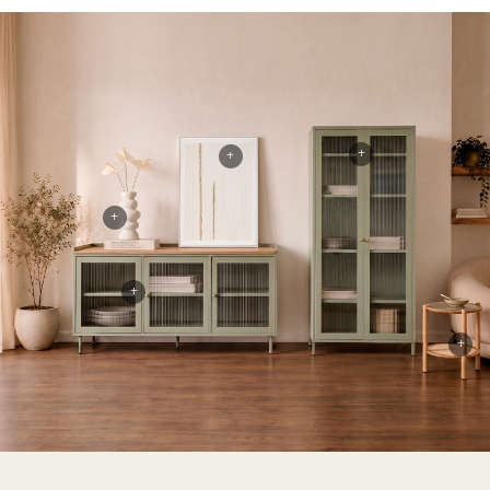
+
+
+
+
+