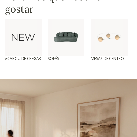
gostar
ACABOU DE CHEGAR
SOFÁS
MESAS DE CENTRO
T