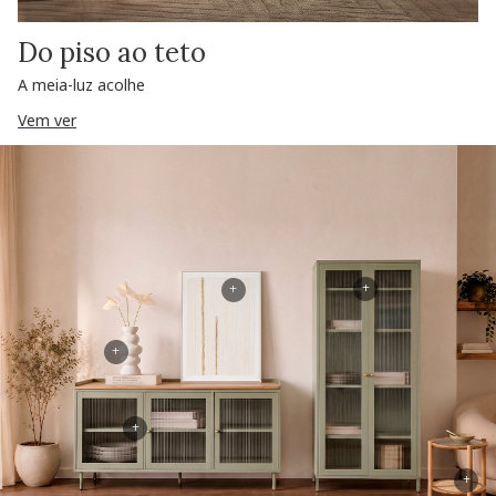
Do piso ao teto
A meia-luz acolhe
Vem ver
+
+
+
+
+