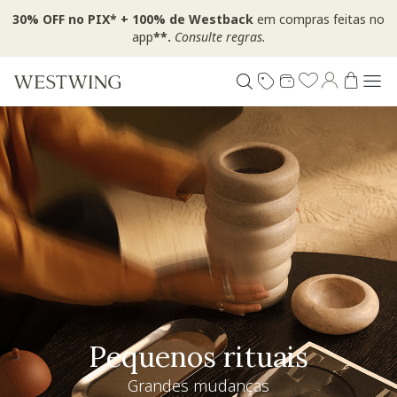
30% OFF no PIX* + 100% de Westback
em compras feitas no
app
**.
Consulte regras.
Especial Dia dos Pais
Westwing + @_nathaliacandelaria