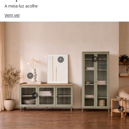
A meia-luz acolhe
Vem ver
+
+
+
+
+