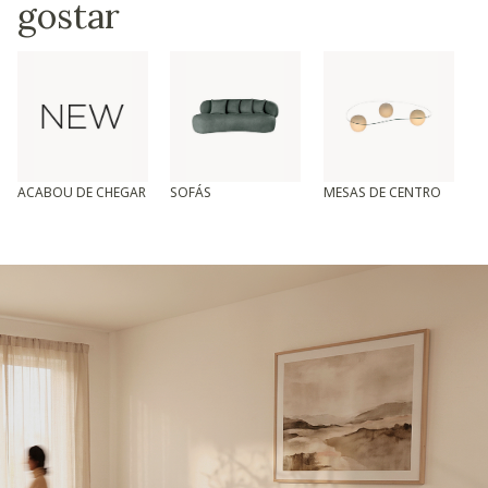
gostar
ACABOU DE CHEGAR
SOFÁS
MESAS DE CENTRO
T