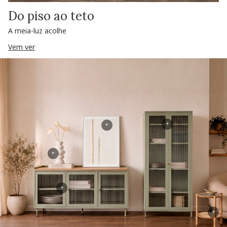
Do piso ao teto
A meia-luz acolhe
Vem ver
+
+
+
+
+