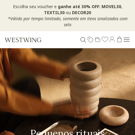
Escolha seu voucher e
ganhe até 30% OFF: MOVEL30
,
TEXTIL30
ou
DECOR20
*Válido por tempo limitado, somente em itens sinalizados com
selo
Pequenos rituais