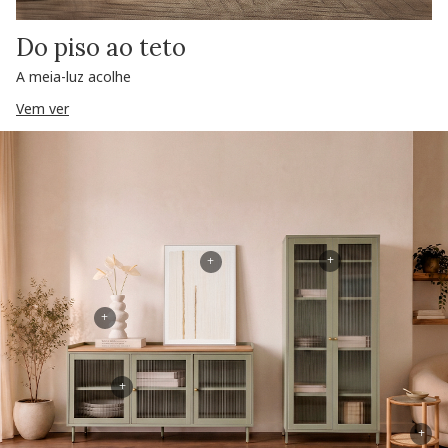
Do piso ao teto
A meia-luz acolhe
Vem ver
+
+
+
+
+