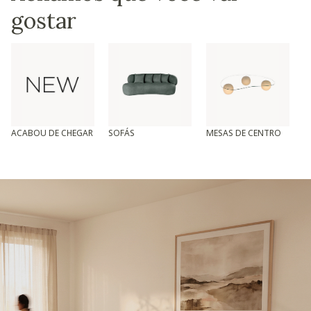
gostar
ACABOU DE CHEGAR
SOFÁS
MESAS DE CENTRO
T