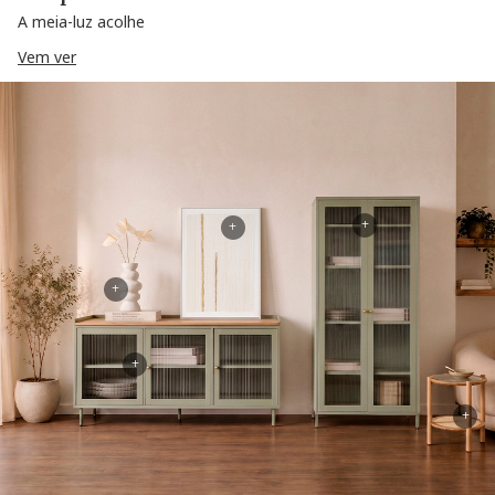
A meia-luz acolhe
Vem ver
+
+
+
+
+