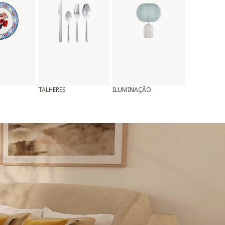
TALHERES
ILUMINAÇÃO
ALMOFADAS