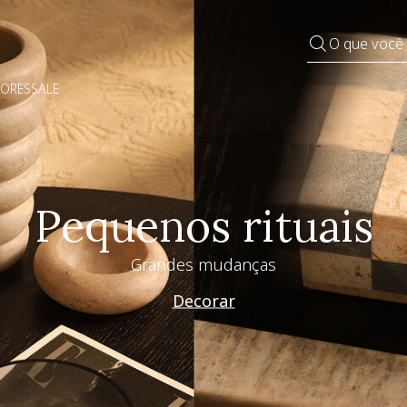
O que você
DORES
SALE
Especial Dia dos Pai
Westwing + @_nathaliacandelaria
Vem ver