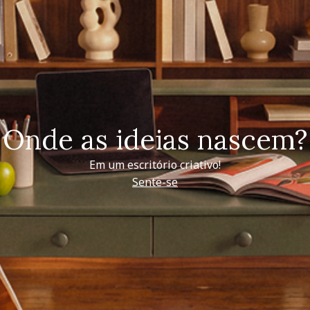
Onde as ideias nascem?
Em um escritório criativo!
Sente-se