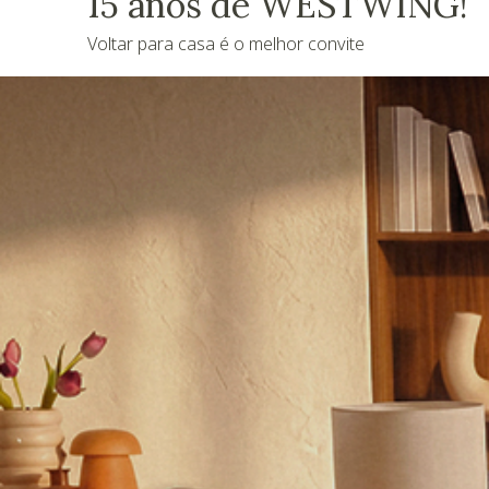
15 anos de WESTWING!
Voltar para casa é o melhor convite