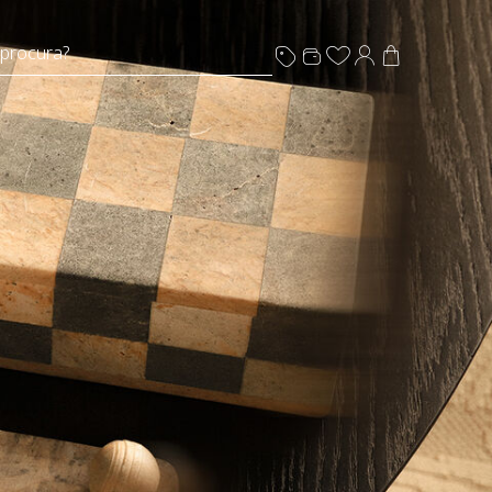
 procura?
s