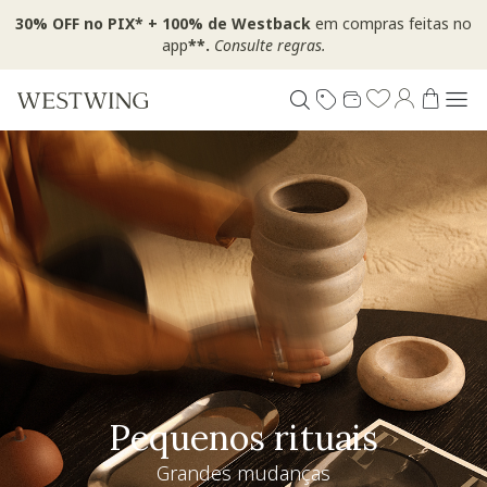
30% OFF no PIX* + 100% de Westback
em compras feitas no
app
**.
Consulte regras.
Pequenos rituais
Grandes mudanças