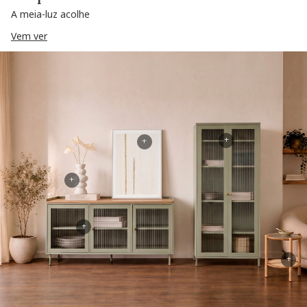
A meia-luz acolhe
Vem ver
+
+
+
+
+