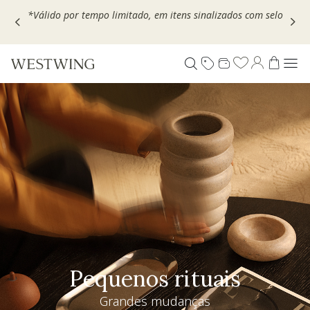
Escolha seu VOUCHER e ganhe até 30% OFF*: use
MOVEL30,
TEXTIL30 OU DECOR20
Pequenos rituais
Grandes mudanças