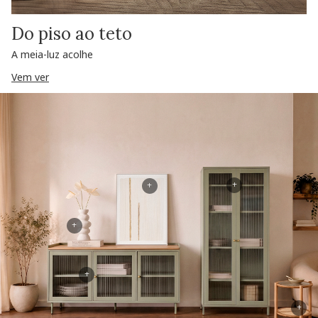
Do piso ao teto
A meia-luz acolhe
Vem ver
+
+
+
+
+