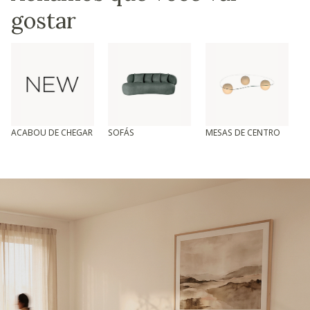
gostar
ACABOU DE CHEGAR
SOFÁS
MESAS DE CENTRO
T