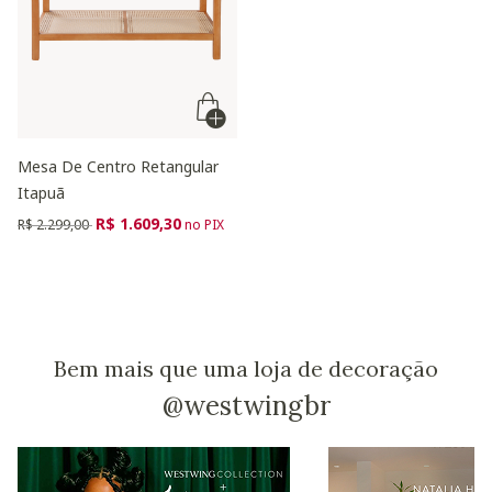
Mesa De Centro Retangular
Itapuã
Preço reduzido de
para
R$ 1.609,30
R$ 2.299,00
no PIX
Bem mais que uma loja de decoração
@westwingbr