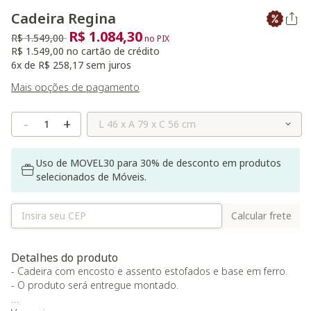
Cadeira Regina
R$ 1.084,30
Preço reduzido de
para
R$ 1.549,00
no PIX
R$ 1.549,00 no cartão de crédito
6x de R$ 258,17 sem juros
Mais opções de pagamento
Selecione o Tamanho
-
+
Uso de MOVEL30 para 30% de desconto em produtos
selecionados de Móveis.
Calcular frete
Detalhes do produto
- Cadeira com encosto e assento estofados e base em ferro.
- O produto será entregue montado.