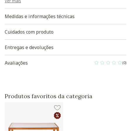
Baixe aqui a modelagem 3D do produto
Ver mais
Medidas e informações técnicas
Cuidados com produto
Entregas e devoluções
Avaliações
(0)
0 out of 5 Custo
Produtos favoritos da categoria