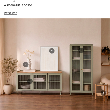
A meia-luz acolhe
Vem ver
+
+
+
+
+