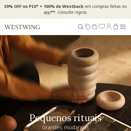
30% OFF no PIX* + 100% de Westback
em compras feitas no
app
**.
Consulte regras.
Pequenos rituais
Grandes mudanças