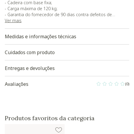
- Cadeira com base fixa;
- Carga máxima de 120 kg;
- Garantia do fornecedor de 90 dias contra defeitos de
fabricação;
Ver mais
- O produto será entregue desmontado. O Westwing se
responsabiliza pela entrega a
Baixe aqui a Modelagem 3D do
Medidas e informações técnicas
produto
Cuidados com produto
Entregas e devoluções
Avaliações
(0)
0 out of 5 Custo
Produtos favoritos da categoria