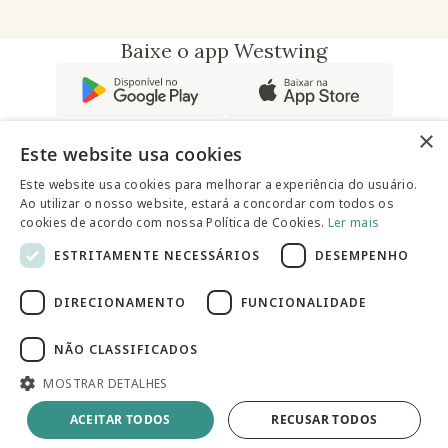
Baixe o app Westwing
×
Este website usa cookies
Este website usa cookies para melhorar a experiência do usuário.
Ao utilizar o nosso website, estará a concordar com todos os
@westwingbr
cookies de acordo com nossa Política de Cookies.
Ler mais
ESTRITAMENTE NECESSÁRIOS
DESEMPENHO
Somos uma empresa certificada
DIRECIONAMENTO
FUNCIONALIDADE
© 2025 Westwing Comércio Varejista S.A WESTWING
COMÉRCIO VAREJISTA S.A CNPJ: 14.776.142/0001-50 Endereço:
Av. Queiroz Filho, 1700 - Torre A 5° andar - Vila Hamburguesa -
NÃO CLASSIFICADOS
São Paulo
MOSTRAR DETALHES
Adicionar à sacola
ACEITAR TODOS
RECUSAR TODOS