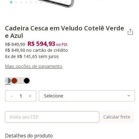
Cadeira Cesca em Veludo Cotelê Verde
e Azul
R$ 594,93
Preço reduzido de
para
R$ 849,90
no PIX
R$ 849,90 no cartão de crédito
6x de R$ 141,65 sem juros
Mais opções de pagamento
Variant Real Color
Selected
Variant Size
Variant Size
-
+
Calcular frete
Detalhes do produto