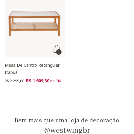
Mesa De Centro Retangular
Itapuã
Preço reduzido de
para
R$ 1.609,30
R$ 2.299,00
no PIX
Bem mais que uma loja de decoração
@westwingbr