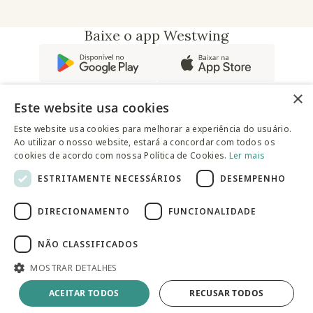
Baixe o app Westwing
×
Este website usa cookies
Este website usa cookies para melhorar a experiência do usuário.
Ao utilizar o nosso website, estará a concordar com todos os
@westwingbr
cookies de acordo com nossa Política de Cookies.
Ler mais
ESTRITAMENTE NECESSÁRIOS
DESEMPENHO
Somos uma empresa certificada
DIRECIONAMENTO
FUNCIONALIDADE
© 2025 Westwing Comércio Varejista S.A WESTWING
COMÉRCIO VAREJISTA S.A CNPJ: 14.776.142/0001-50 Endereço:
Av. Queiroz Filho, 1700 - Torre A 5° andar - Vila Hamburguesa -
NÃO CLASSIFICADOS
São Paulo
MOSTRAR DETALHES
Produto Esgotado
ACEITAR TODOS
RECUSAR TODOS