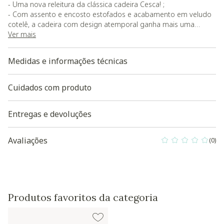
- Uma nova releitura da clássica cadeira Cesca! ;
- Com assento e encosto estofados e acabamento em veludo
cotelê, a cadeira com design atemporal ganha mais uma
opção de conforto e estilo;
Ver mais
- O tecido cotelê traz mais textura e aumenta a sensação de
aconchego, além de destacar ainda mais a estética única da
Medidas e informações técnicas
cadeira Cesca;
- Carga máxima suportada: 150 kg;
- O produto será entregue desmontado.
Cuidados com produto
- As cores podem apresentar pequenas variações devido ao
lote de produção e às configurações do seu monitor
Entregas e devoluções
Baixe aqui a modelagem 3D do produto
Avaliações
(0)
0 out of 5 Custo
Produtos favoritos da categoria