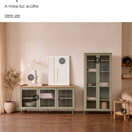
A meia-luz acolhe
Vem ver
+
+
+
+
+