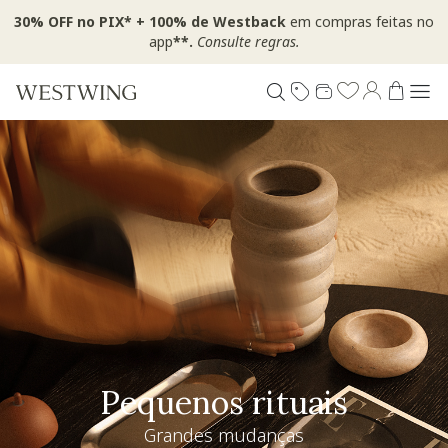
30% OFF no PIX* + 100% de Westback
em compras feitas no
app
**.
Consulte regras.
Pequenos rituais
Grandes mudanças