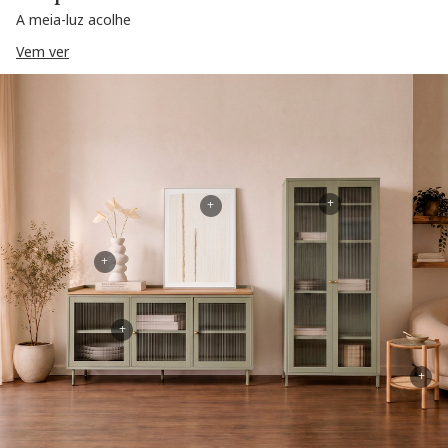
A meia-luz acolhe
Vem ver
+
+
+
+
+