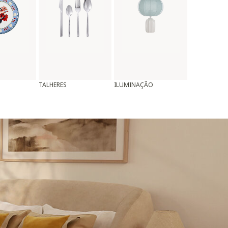
TALHERES
ILUMINAÇÃO
ALMOFADAS