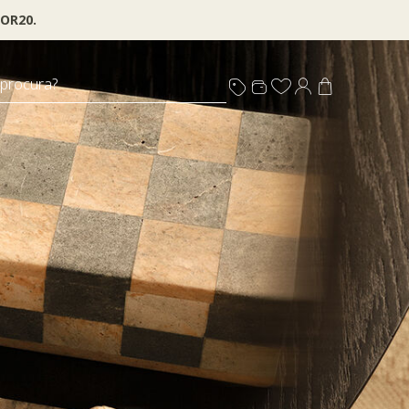
OR20.
 procura?