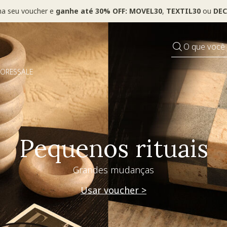
ha seu voucher e
ganhe até 30% OFF: MOVEL30
,
TEXTIL30
ou
DEC
O que você
DORES
SALE
Pequenos rituais
Grandes mudanças
Usar voucher >