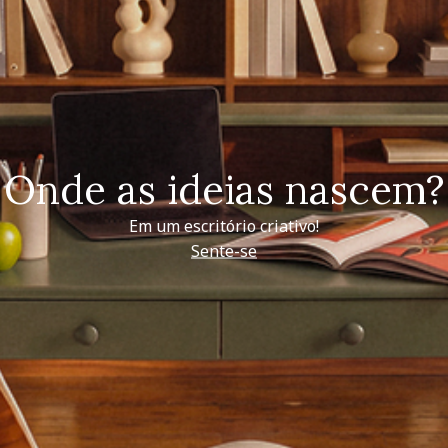
Onde as ideias nascem?
Em um escritório criativo!
Sente-se