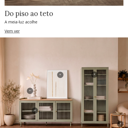
Do piso ao teto
A meia-luz acolhe
Vem ver
+
+
+
+
+