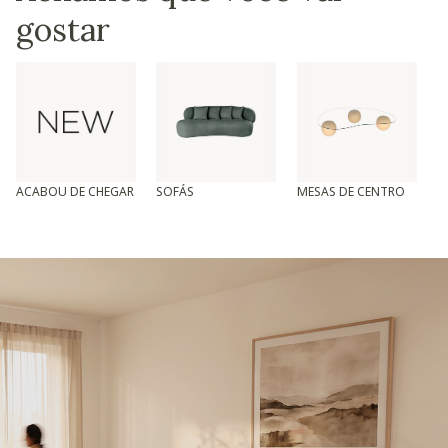
gostar
ACABOU DE CHEGAR
SOFÁS
MESAS DE CENTRO
T