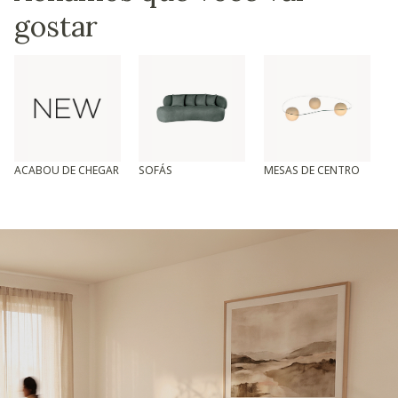
gostar
ACABOU DE CHEGAR
SOFÁS
MESAS DE CENTRO
T