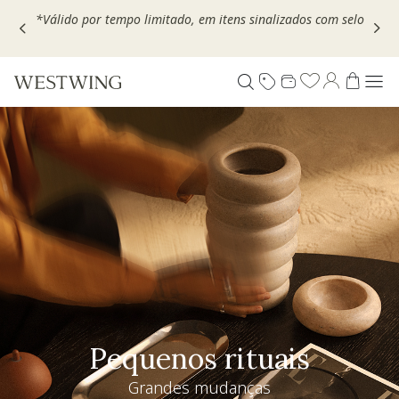
Escolha seu VOUCHER e ganhe até 30% OFF*: use
MOVEL30,
TEXTIL30 OU DECOR20
Pequenos rituais
Grandes mudanças