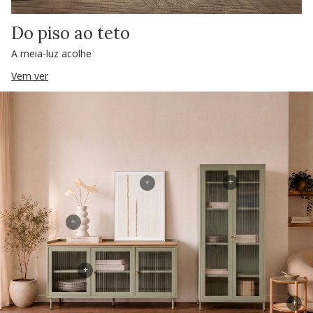
Do piso ao teto
A meia-luz acolhe
Vem ver
+
+
+
+
+