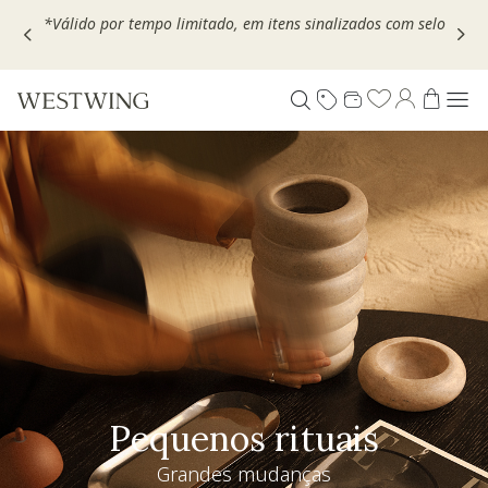
Escolha seu VOUCHER e ganhe até 30% OFF*: use
MOVEL30,
TEXTIL30 OU DECOR20
Pequenos rituais
Grandes mudanças