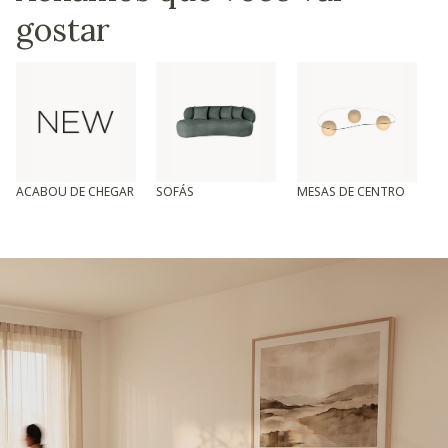
gostar
ACABOU DE CHEGAR
SOFÁS
MESAS DE CENTRO
T