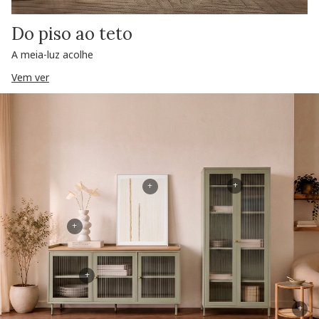
Do piso ao teto
A meia-luz acolhe
Vem ver
+
+
+
+
+