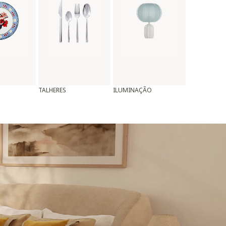
TALHERES
ILUMINAÇÃO
ALMOFADAS