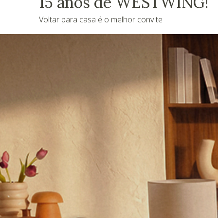
15 anos de WESTWING!
Voltar para casa é o melhor convite