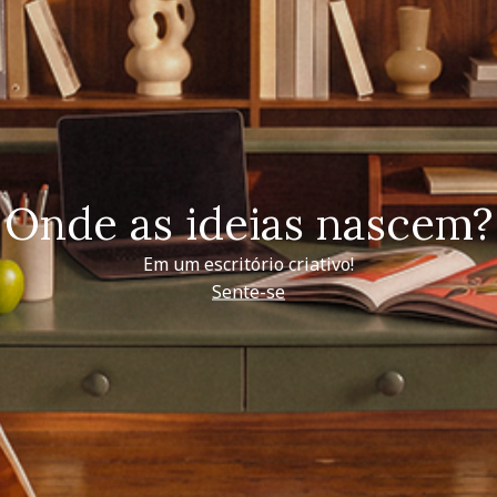
Onde as ideias nascem?
Em um escritório criativo!
Sente-se