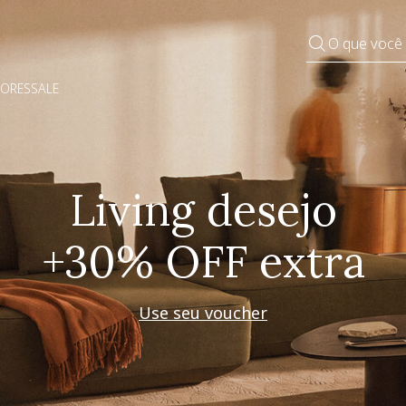
O que você
DORES
SALE
Pequenos rituais
Grandes mudanças
Decorar