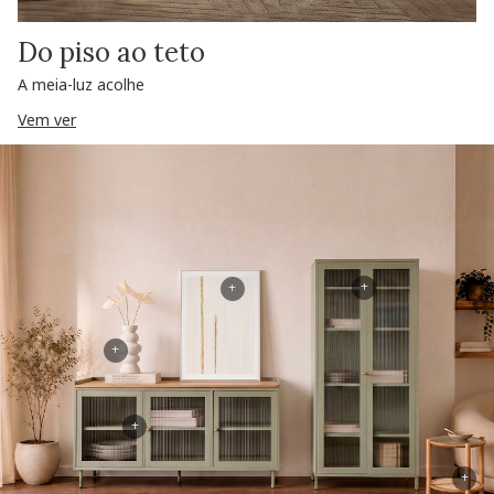
Do piso ao teto
A meia-luz acolhe
Vem ver
+
+
+
+
+