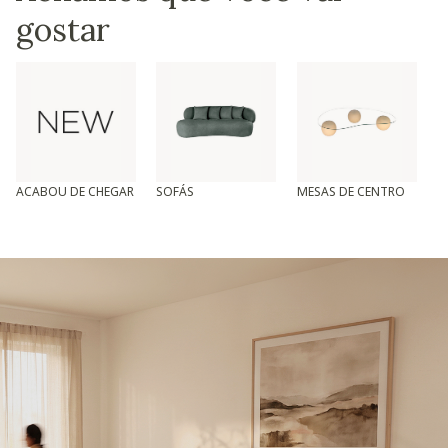
gostar
ACABOU DE CHEGAR
SOFÁS
MESAS DE CENTRO
T