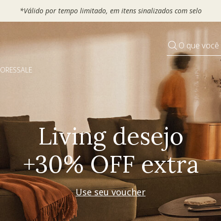
 seu VOUCHER e ganhe até 30% OFF*: use
MOVEL30, TEXTIL30 OU
O que você
DORES
SALE
Pequenos rituais
Grandes mudanças
Decorar