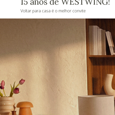
15 anos de WESTWING!
Voltar para casa é o melhor convite