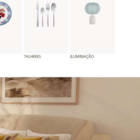
TALHERES
ILUMINAÇÃO
ALMOFADAS