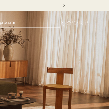
 DECOR20
 procura?