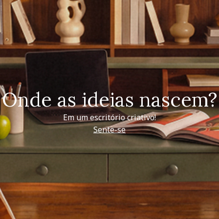
Onde as ideias nascem?
Em um escritório criativo!
Sente-se