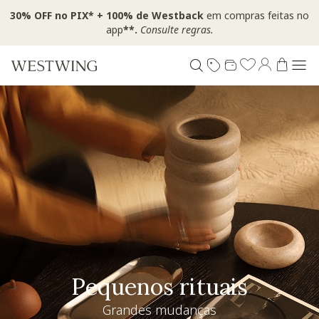
30% OFF no PIX* + 100% de Westback
em compras feitas no
app
**.
Consulte regras.
Pequenos rituais
Grandes mudanças