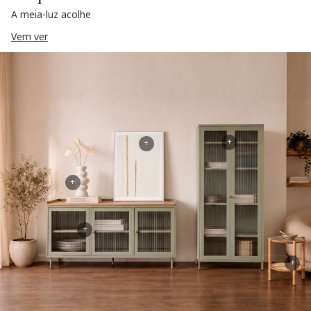
A meia-luz acolhe
Vem ver
+
+
+
+
+