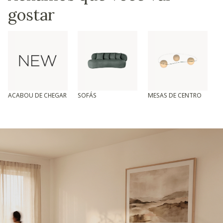
gostar
ACABOU DE CHEGAR
SOFÁS
MESAS DE CENTRO
T