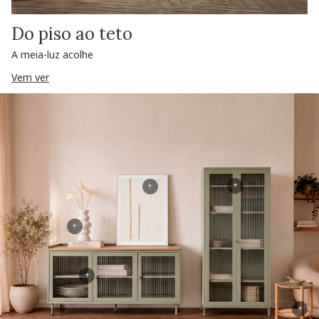
Do piso ao teto
A meia-luz acolhe
Vem ver
+
+
+
+
+