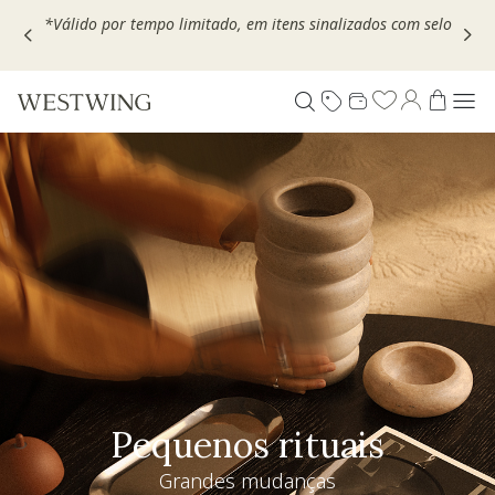
Escolha seu VOUCHER e ganhe até 30% OFF*: use
MOVEL30,
TEXTIL30 OU DECOR20
Pequenos rituais
Grandes mudanças