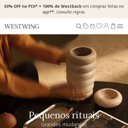
30% OFF no PIX* + 100% de Westback
em compras feitas no
app
**.
Consulte regras.
Pequenos rituais
Grandes mudanças