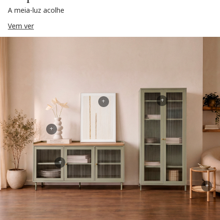
A meia-luz acolhe
Vem ver
+
+
+
+
+