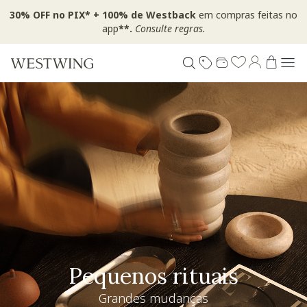
30% OFF no PIX* + 100% de Westback
em compras feitas no
app
**.
Consulte regras.
Pequenos rituais
Grandes mudanças