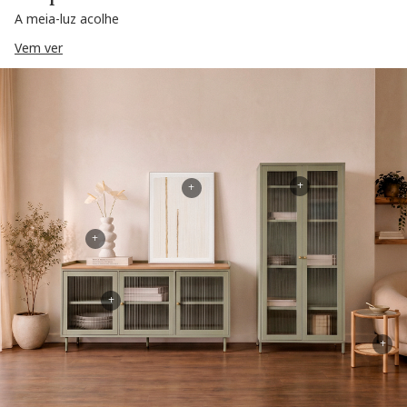
A meia-luz acolhe
Vem ver
+
+
+
+
+