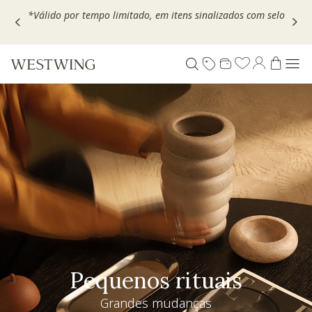
Escolha seu VOUCHER e ganhe até 30% OFF*: use
MOVEL30,
TEXTIL30 OU DECOR20
Pequenos rituais
Grandes mudanças