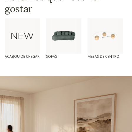
gostar
ACABOU DE CHEGAR
SOFÁS
MESAS DE CENTRO
T