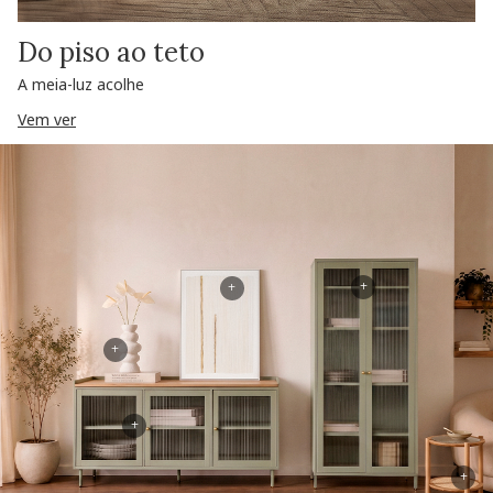
Do piso ao teto
A meia-luz acolhe
Vem ver
+
+
+
+
+