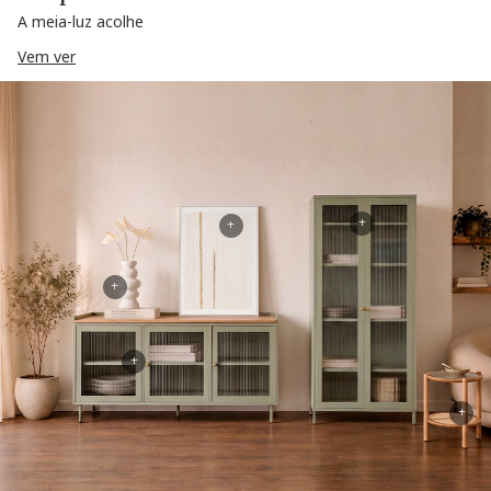
A meia-luz acolhe
Vem ver
+
+
+
+
+