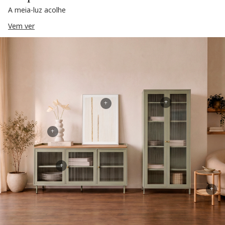
A meia-luz acolhe
Vem ver
+
+
+
+
+