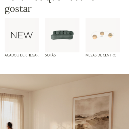
gostar
ACABOU DE CHEGAR
SOFÁS
MESAS DE CENTRO
T