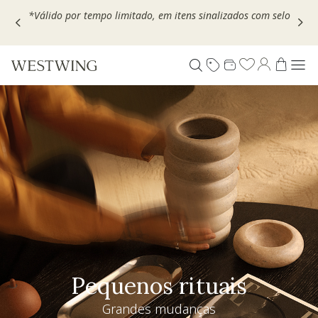
Escolha seu VOUCHER e ganhe até 30% OFF*: use
MOVEL30,
TEXTIL30 OU DECOR20
Pequenos rituais
Grandes mudanças