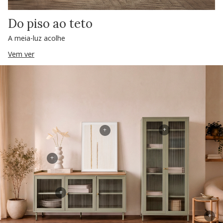
Do piso ao teto
A meia-luz acolhe
Vem ver
+
+
+
+
+