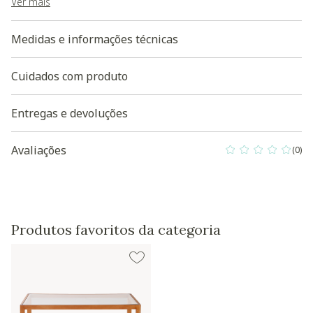
sensações de calor e acolhimento.
Ver mais
Baixe aqui a Modelagem 3D
do produto
Medidas e informações técnicas
Cuidados com produto
Entregas e devoluções
Avaliações
(0)
0 out of 5 Custo
Produtos favoritos da categoria