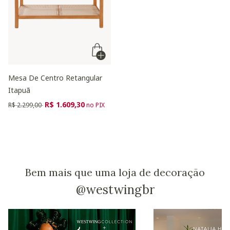
Mesa De Centro Retangular
Itapuã
Preço reduzido de
para
R$ 1.609,30
R$ 2.299,00
no PIX
Bem mais que uma loja de decoração
@westwingbr