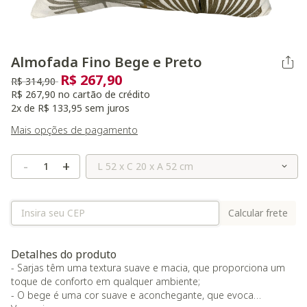
Almofada Fino Bege e Preto
R$ 267,90
Preço reduzido de
para
R$ 314,90
R$ 267,90 no cartão de crédito
2x de R$ 133,95 sem juros
Mais opções de pagamento
Selecione o Tamanho
-
+
Calcular frete
Detalhes do produto
- Sarjas têm uma textura suave e macia, que proporciona um
toque de conforto em qualquer ambiente;
- O bege é uma cor suave e aconchegante, que evoca