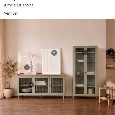
A meia-luz acolhe
Vem ver
+
+
+
+
+