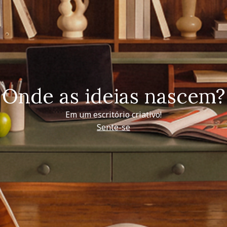
Onde as ideias nascem?
Em um escritório criativo!
Sente-se