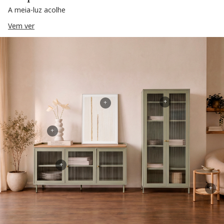
A meia-luz acolhe
Vem ver
+
+
+
+
+