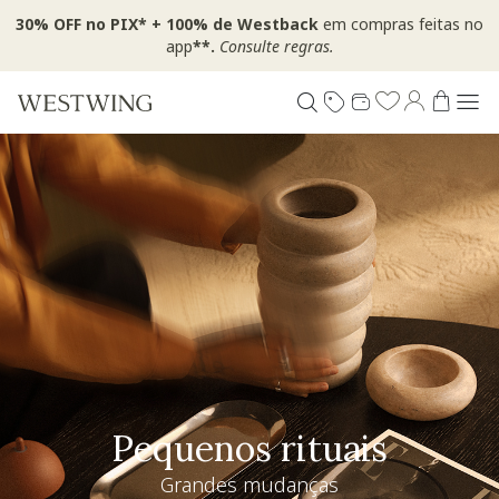
30% OFF no PIX* + 100% de Westback
em compras feitas no
app
**.
Consulte regras.
Pequenos rituais
Grandes mudanças