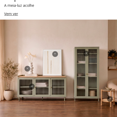
A meia-luz acolhe
Vem ver
+
+
+
+
+