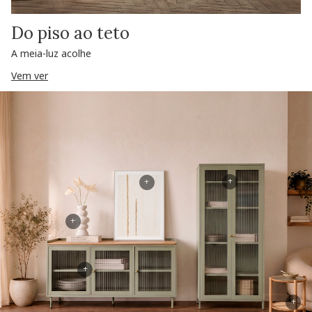
Do piso ao teto
A meia-luz acolhe
Vem ver
+
+
+
+
+