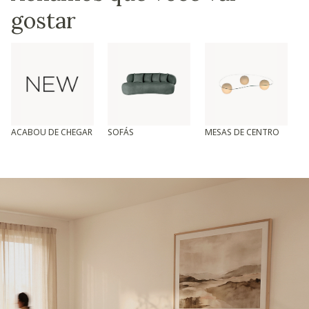
gostar
ACABOU DE CHEGAR
SOFÁS
MESAS DE CENTRO
T