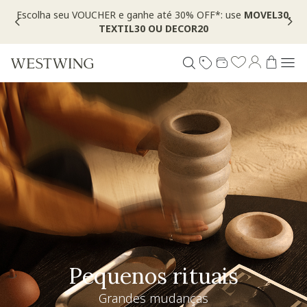
Escolha seu VOUCHER e ganhe até 30% OFF*: use
MOVEL30,
TEXTIL30 OU DECOR20
Especial Dia dos Pais
Westwing + @_nathaliacandelaria