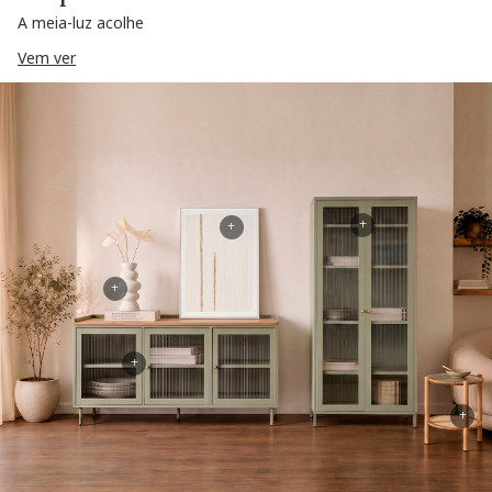
A meia-luz acolhe
Vem ver
+
+
+
+
+