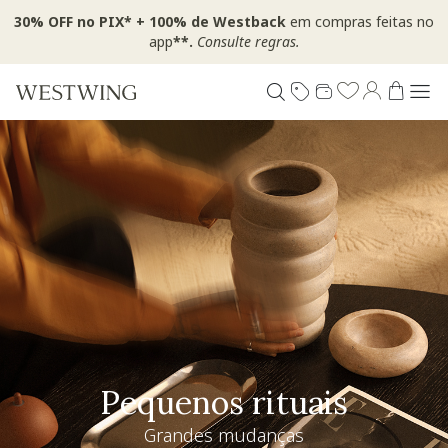
30% OFF no PIX* + 100% de Westback
em compras feitas no
app
**.
Consulte regras.
Pequenos rituais
Grandes mudanças