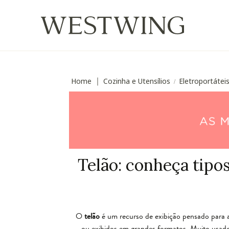
Home
Cozinha e Utensílios
Eletroportátei
∣
/
Telão: conheça tipo
O
telão
é um recurso de exibição pensado para a
ou exibidos em grandes formatos. Muito usado 