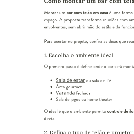
Como montar um bar com telã
Montar um
bar com telão em casa
é uma forma c
espaço. A proposta transforma reuniões com amig
envolventes, sem abrir mão do estilo e da funcio
Para acertar no projeto, confira as dicas que re
1. Escolha o ambiente ideal
O primeiro passo é definir onde o bar será mon
Sala de estar
ou sala de TV
Área gourmet
Varanda
fechada
Sala de jogos ou home theater
O ideal é que o ambiente permita
controle de il
direta.
2. Defina o tipo de telão e projetor