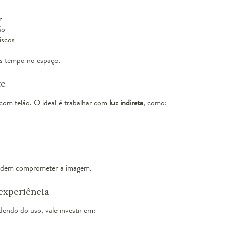
r
ão
iscos
is tempo no espaço.
te
com telão. O ideal é trabalhar com
luz indireta
, como:
 podem comprometer a imagem.
experiência
endo do uso, vale investir em: