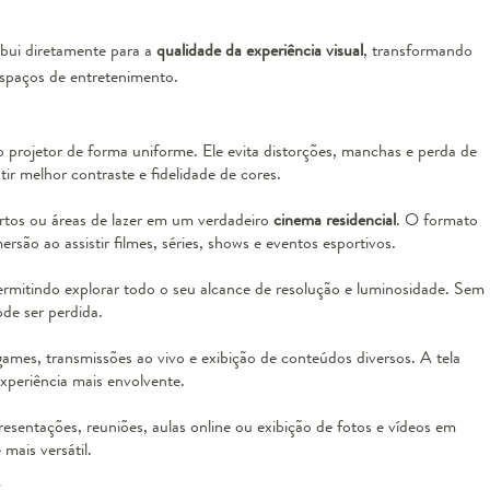
ibui diretamente para a
qualidade da experiência visual
, transformando
espaços de entretenimento.
 do projetor de forma uniforme. Ele evita distorções, manchas e perda de
ir melhor contraste e fidelidade de cores.
artos ou áreas de lazer em um verdadeiro
cinema residencial
. O formato
são ao assistir filmes, séries, shows e eventos esportivos.
ermitindo explorar todo o seu alcance de resolução e luminosidade. Sem
de ser perdida.
ogames, transmissões ao vivo e exibição de conteúdos diversos. A tela
xperiência mais envolvente.
sentações, reuniões, aulas online ou exibição de fotos e vídeos em
mais versátil.