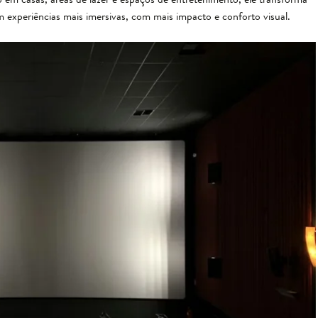
em experiências mais imersivas, com mais impacto e conforto visual.