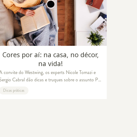
Cores por aí: na casa, no décor,
na vida!
A convite do Westwing, os experts Nicole Tomazi e
Sergio Cabral dão dicas e truques sobre o assunto Por
atalia Maruyama O período de isolamento social e a
Dicas práticas
vontade de transformar e dar mais