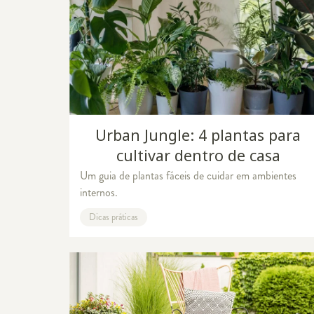
Urban Jungle: 4 plantas para
cultivar dentro de casa
Um guia de plantas fáceis de cuidar em ambientes
internos.
Dicas práticas
o e aprenda a decorar com ele
Cores por aí: na casa, no décor, na vida!