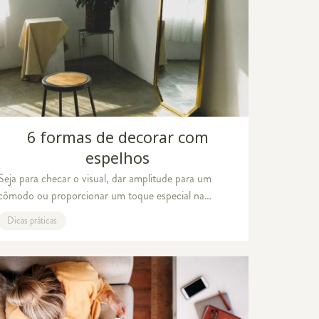
6 formas de decorar com
espelhos
Seja para checar o visual, dar amplitude para um
cômodo ou proporcionar um toque especial na
decoração, os espelhos estão em praticamente todas
Dicas práticas
as casas. Se você ainda não se rendeu aos charmes