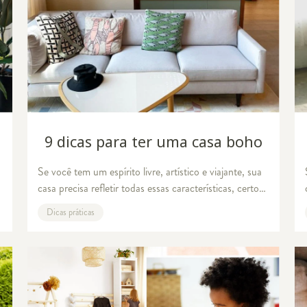
9 dicas para ter uma casa boho
Se você tem um espírito livre, artístico e viajante, sua
casa precisa refletir todas essas características, certo?
Então, vale a pena conhecer um pouco mais sobre o
Dicas práticas
estilo boho e aprender como en