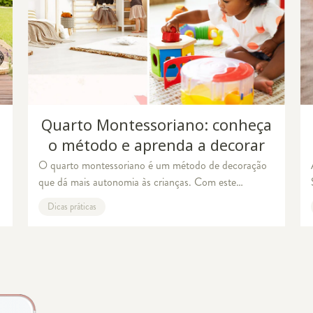
Quarto Montessoriano: conheça
o método e aprenda a decorar
com ele
O quarto montessoriano é um método de decoração
que dá mais autonomia às crianças. Com este
conceito a decoração do quarto infantil tem como
N
Dicas práticas
objetivo potencializar as experiências dos donos