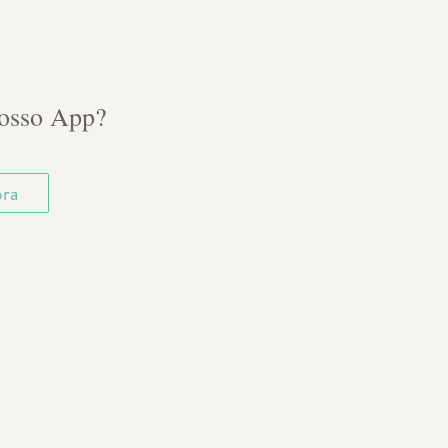
nosso App?
ora