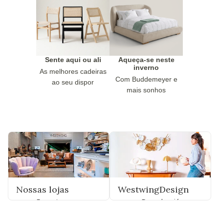
Sente aqui ou ali
Aqueça-se neste
inverno
As melhores cadeiras
Com Buddemeyer e
ao seu dispor
mais sonhos
Nossas lojas
WestwingDesign
Encontre uma
Descubra já