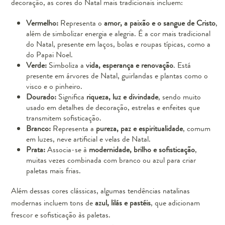
decoração, as cores do Natal mais tradicionais incluem:
Vermelho:
Representa o
amor, a paixão e o sangue de Cristo
,
além de simbolizar energia e alegria. É a cor mais tradicional
do Natal, presente em laços, bolas e roupas típicas, como a
do Papai Noel.
Verde:
Simboliza a
vida, esperança e renovação
. Está
presente em árvores de Natal, guirlandas e plantas como o
visco e o pinheiro.
Dourado:
Significa
riqueza, luz e divindade
, sendo muito
usado em detalhes de decoração, estrelas e enfeites que
transmitem sofisticação.
Branco:
Representa a
pureza, paz e espiritualidade
, comum
em luzes, neve artificial e velas de Natal.
Prata:
Associa-se à
modernidade, brilho e sofisticação
,
muitas vezes combinada com branco ou azul para criar
paletas mais frias.
Além dessas cores clássicas, algumas tendências natalinas
modernas incluem tons de
azul, lilás e pastéis
, que adicionam
frescor e sofisticação às paletas.