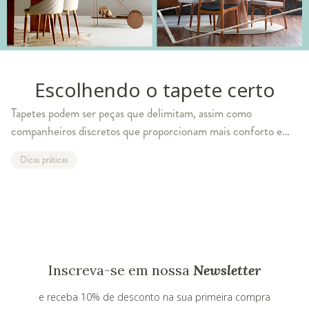
Escolhendo o tapete certo
Tapetes podem ser peças que delimitam, assim como
companheiros discretos que proporcionam mais conforto em
casa. Qual o efeito que eles têm, como encontrar o tamanho
Dicas práticas
perfeito e como podem mudar a deco
Inscreva-se em nossa
Newsletter
e receba 10% de desconto na sua primeira compra