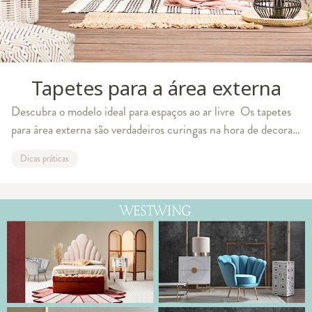
Tapetes para a área externa
Descubra o modelo ideal para espaços ao ar livre Os tapetes
para área externa são verdadeiros curingas na hora de decorar
os ambientes ao ar livre. Seja em quintais, varandas, decks e
Dicas práticas
outros espaços