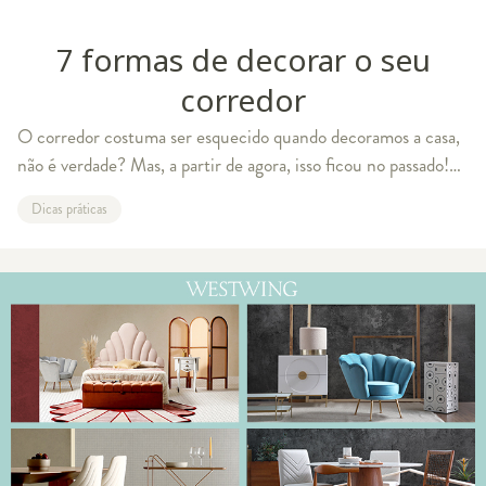
7 formas de decorar o seu
corredor
O corredor costuma ser esquecido quando decoramos a casa,
não é verdade? Mas, a partir de agora, isso ficou no passado!
Pode parecer difícil pensar em uma decoração para corredor,
Dicas práticas
por isso, viemos mo