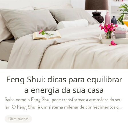
Feng Shui: dicas para equilibrar
a energia da sua casa
Saiba como o Feng Shui pode transformar a atmosfera do seu
lar O Feng Shui é um sistema milenar de conhecimentos que
surgiu da contemplação da natureza. Seu principal objetivo é
Dicas práticas
trazer harmonia para