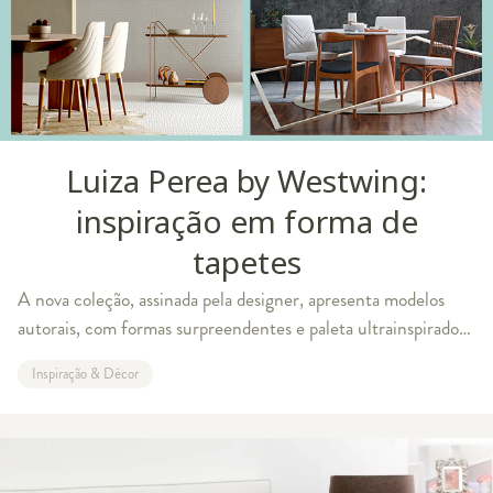
Luiza Perea by Westwing:
inspiração em forma de
tapetes
A nova coleção, assinada pela designer, apresenta modelos
autorais, com formas surpreendentes e paleta ultrainspiradora
Formada em design de moda e filha de mãe artista, Luiza
Inspiração & Décor
Perea vive e respira cr