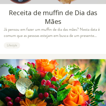
Receita de muffin de Dia das
Mães
Já pensou em fazer um muffin de dia das mães? Nesta data é
comum que as pessoas estejam em busca de um presente
especial para presentear as mamães. Porém, dedicar um pouco
Lifestyle
do seu tempo para fazer algo