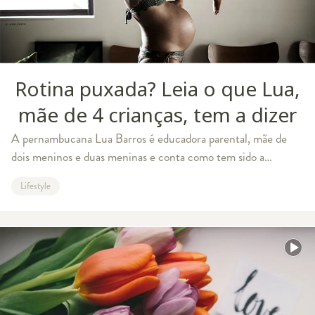
Rotina puxada? Leia o que Lua,
mãe de 4 crianças, tem a dizer
A pernambucana Lua Barros é educadora parental, mãe de
dois meninos e duas meninas e conta como tem sido a
quarentena em família Ela tem 38 anos, nasceu em Recife, já
Lifestyle
morou em São Paulo, buscou r