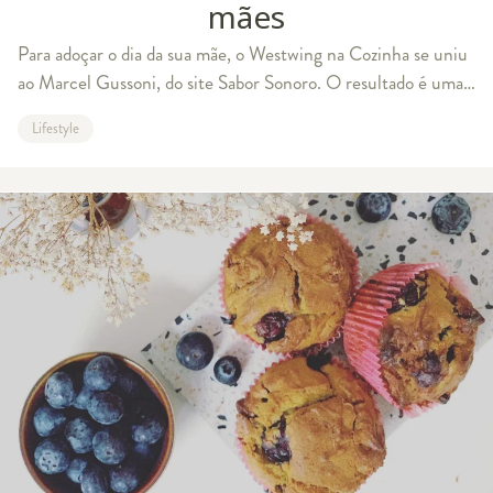
mães
Para adoçar o dia da sua mãe, o Westwing na Cozinha se uniu
ao Marcel Gussoni, do site Sabor Sonoro. O resultado é uma
receita de torta de frutas vermelhas, feita de cream cheese,
Lifestyle
ganache e frutas ver