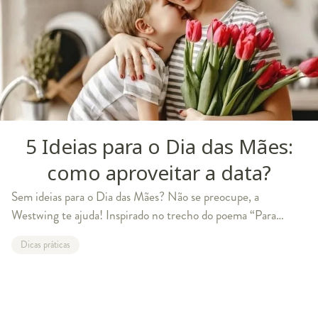
5 Ideias para o Dia das Mães:
como aproveitar a data?
Sem ideias para o Dia das Mães? Não se preocupe, a
Westwing te ajuda! Inspirado no trecho do poema “Para
Sempre”, de Carlos Drummond de Andrade e no Dia das
Dicas práticas
Mães, separamos algumas sugestões si