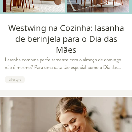
Westwing na Cozinha: lasanha
de berinjela para o Dia das
Mães
Lasanha combina perfeitamente com o almoço de domingo,
não é mesmo? Para uma data tão especial como o Dia das
Mães, nos unimos à Leiliane Valadares, do Blog da Leili e
Lifestyle
trouxemos uma receita diferente