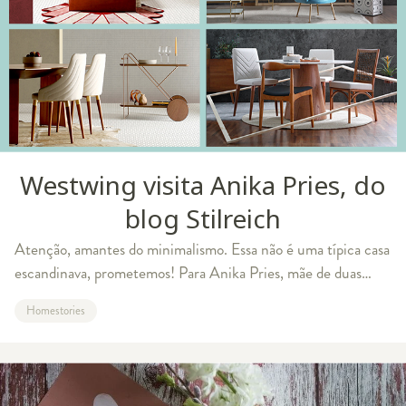
Westwing visita Anika Pries, do
blog Stilreich
Atenção, amantes do minimalismo. Essa não é uma típica casa
escandinava, prometemos! Para Anika Pries, mãe de duas
crianças, a cozinha é prioridade. A autora do blog Stilreich
Homestories
escreve diariamente sobr