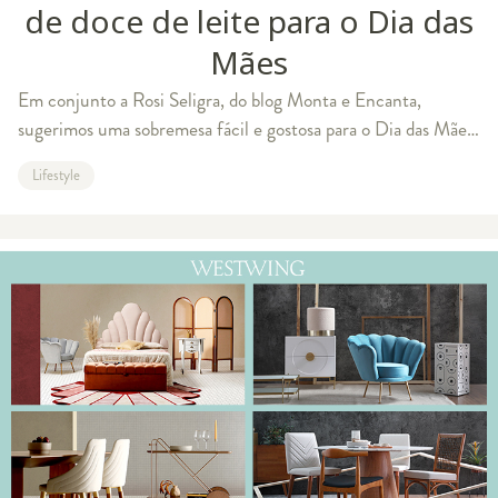
de doce de leite para o Dia das
Mães
Em conjunto a Rosi Seligra, do blog Monta e Encanta,
sugerimos uma sobremesa fácil e gostosa para o Dia das Mães:
pudim de doce de leite feito na panela de pressão. Ficou
Lifestyle
curioso? Então vem com a gent