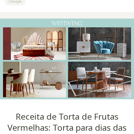
Lifestyle
revelação da Veja São Paulo na
Receita de Torta de Frutas
Vermelhas: Torta para dias das