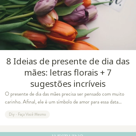
8 Ideias de presente de dia das
mães: letras florais + 7
sugestões incríveis
O presente de dia das mães precisa ser pensado com muito
carinho. Afinal, ele é um símbolo de amor para essa data
comemorativa. Quer surpreender sua mãe com algo especial
Diy - Faça Você Mesmo
este ano? Então, aprenda com