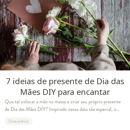
7 ideias de presente de Dia das
Mães DIY para encantar
Que tal colocar a mão na massa e criar seu próprio presente
de Dia das Mães DIY? Inspirado nessa data tão especial, o
Westwing separou sete ideias para você surpreender sua mãe
Dicas práticas
e tornar o dia dela ain