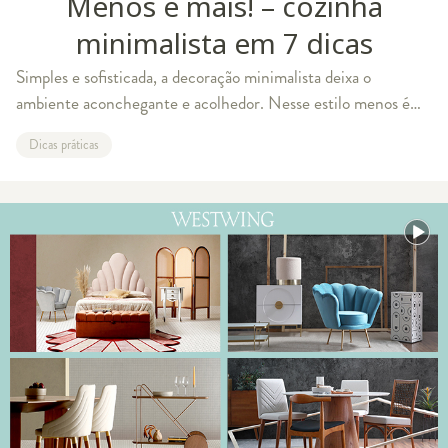
Menos é mais! – cozinha
minimalista em 7 dicas
Simples e sofisticada, a decoração minimalista deixa o
ambiente aconchegante e acolhedor. Nesse estilo menos é
mais e organização é lei! Portanto se a sua cozinha for
Dicas práticas
pequena, esse estilo vai se adequ