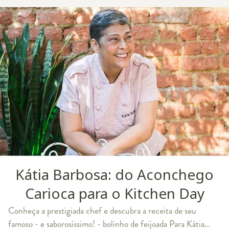
Kátia Barbosa: do Aconchego
Carioca para o Kitchen Day
Conheça a prestigiada chef e descubra a receita de seu
famoso - e saborosíssimo! - bolinho de feijoada Para Kátia