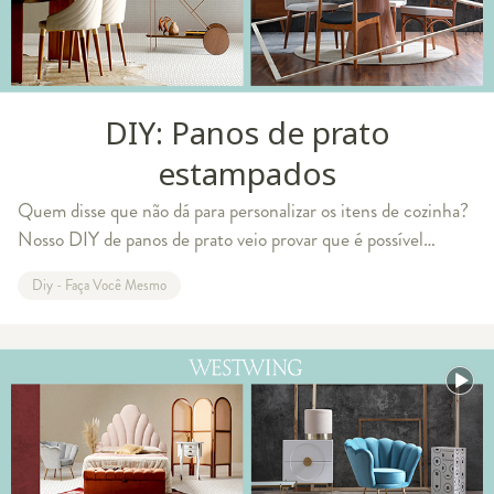
DIY: Panos de prato
estampados
Quem disse que não dá para personalizar os itens de cozinha?
Nosso DIY de panos de prato veio provar que é possível
colocar a mão na massa para deixar o espaço culinário mais
Diy - Faça Você Mesmo
alegre e personalizado. Q