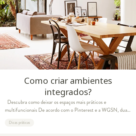
Como criar ambientes
integrados?
Descubra como deixar os espaços mais práticos e
multifuncionais De acordo com o Pinterest e a WGSN, duas
autoridades globais quando o assunto é tendência, os
Dicas práticas
ambientes integrados - aquele