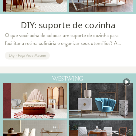
DIY: suporte de cozinha
O que você acha de colocar um suporte de cozinha para
facilitar a rotina culinária e organizar seus utensílios? A
melhor parte é que você pode fazer em casa seguindo o passo
Diy - Faça Você Mesmo
a passo que trouxemos hoje