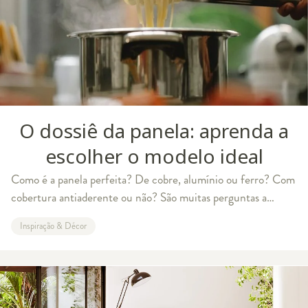
O dossiê da panela: aprenda a
escolher o modelo ideal
Como é a panela perfeita? De cobre, alumínio ou ferro? Com
cobertura antiaderente ou não? São muitas perguntas a
serem respondidas antes de optar por um modelo e levá-lo
Inspiração & Décor
para a sua cozinha. Para facil