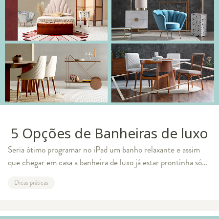
5 Opções de Banheiras de luxo
Seria ótimo programar no iPad um banho relaxante e assim
que chegar em casa a banheira de luxo já estar prontinha só
esperando por você. Um banheiro com banheira ganha um
Dicas práticas
toque a mais, que esbanja con