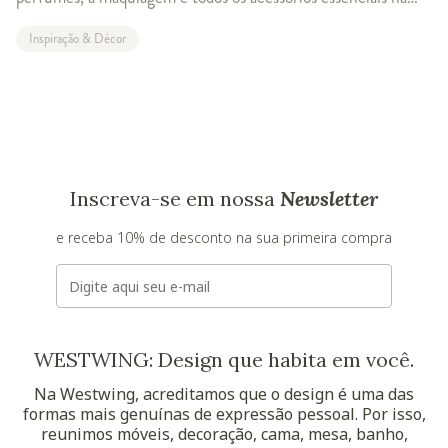
sua rotina! As penteadeiras recebem um lugar especial no seu
Inspiração & Décor
quarto ou banheiro.
Inscreva-se em nossa
Newsletter
e receba 10% de desconto na sua primeira compra
E-mail
WESTWING: Design que habita em você.
Na Westwing, acreditamos que o design é uma das
formas mais genuínas de expressão pessoal. Por isso,
reunimos móveis, decoração, cama, mesa, banho,