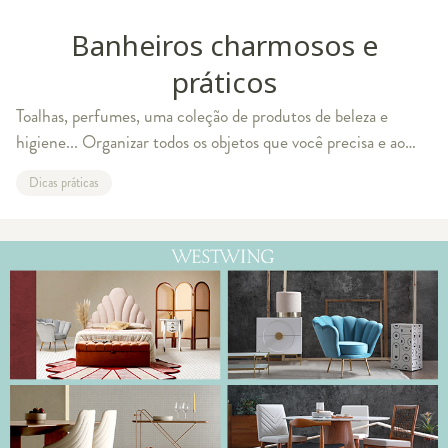
Banheiros charmosos e
práticos
Toalhas, perfumes, uma coleção de produtos de beleza e
higiene... Organizar todos os objetos que você precisa e ao
mesmo tempo manter a decoração charmosa é um desafio e
Dicas práticas
tanto. Pensando nisso, decidim