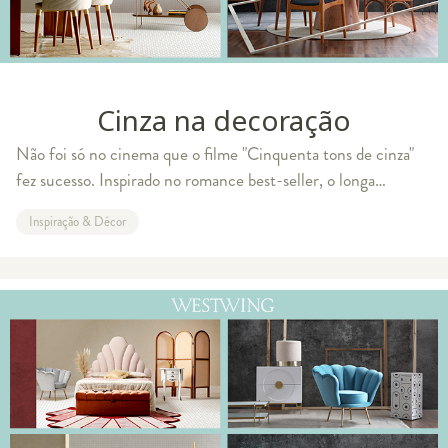
Cinza na decoração
Não foi só no cinema que o filme "Cinquenta tons de cinza"
fez sucesso. Inspirado no romance best-seller, o longa
também trouxe inspirações para o universo home and living.
Inspiração & Décor
Para ser mais preciso: o no