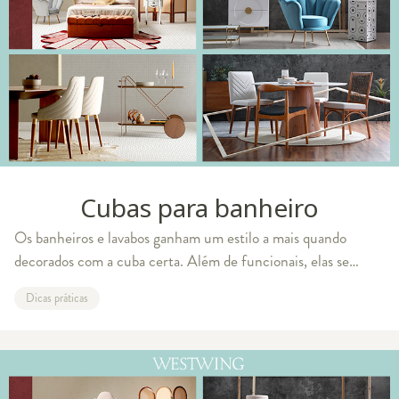
Cubas para banheiro
Os banheiros e lavabos ganham um estilo a mais quando
decorados com a cuba certa. Além de funcionais, elas se
destacam pelo charme e beleza. Por isso, estas peças já
Dicas práticas
existem em diferentes tamanhos, fo