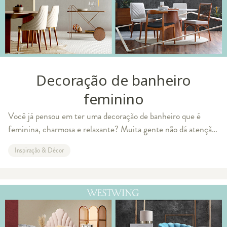
Decoração de banheiro
feminino
Você já pensou em ter uma decoração de banheiro que é
feminina, charmosa e relaxante? Muita gente não dá atenção
para esse cômodo, porém ele passou por grandes
Inspiração & Décor
transformações nas décadas passadas, alc