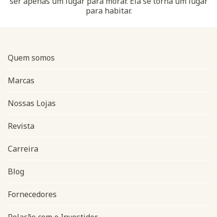
ser apenas um lugar para morar. Ela se torna um lugar
para habitar.
Quem somos
Marcas
Nossas Lojas
Revista
Carreira
Blog
Navegação do rodapé
Fornecedores
Relação com o Investidor