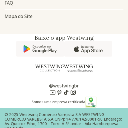
FAQ
Mapa do Site
Baixe o app Westwing
@westwingbr
Somos uma empresa certificada
© 2025 Westwing Comércio Varejista S.A WESTWING
COMÉRCIO VAREJISTA S.A CNPJ: 14.776.142/0001-50 Endereço:
Av. Queiroz Filho, 1700 - Torre A 5° andar - Vila Hamburguesa -