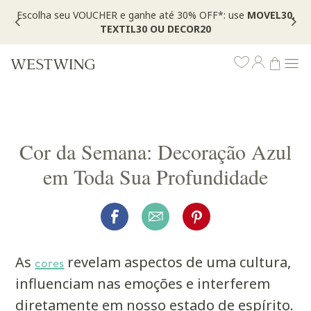
,
*Válido por tempo limitado, em itens sinalizados com selo
Cor da Semana: Decoração Azul
em Toda Sua Profundidade
As
cores
revelam aspectos de uma cultura,
influenciam nas emoções e interferem
diretamente em nosso estado de espírito.